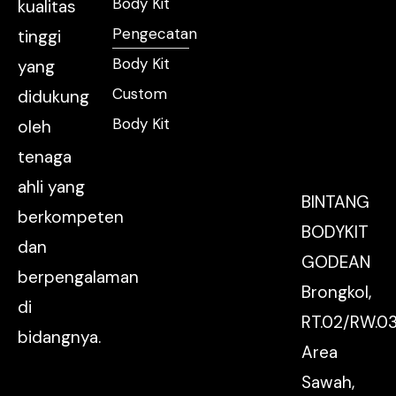
Body Kit
kualitas
Pengecatan
tinggi
Body Kit
yang
Custom
didukung
Body Kit
oleh
tenaga
ahli yang
BINTANG
berkompeten
BODYKIT
dan
GODEAN
berpengalaman
Brongkol,
di
RT.02/RW.03
bidangnya.
Area
Sawah,