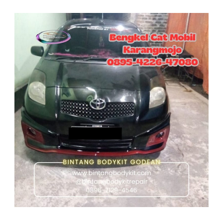
Bengkel
Cat
Mobil
Area
Karangmojo
–
Cat
Mobil
Full
Body