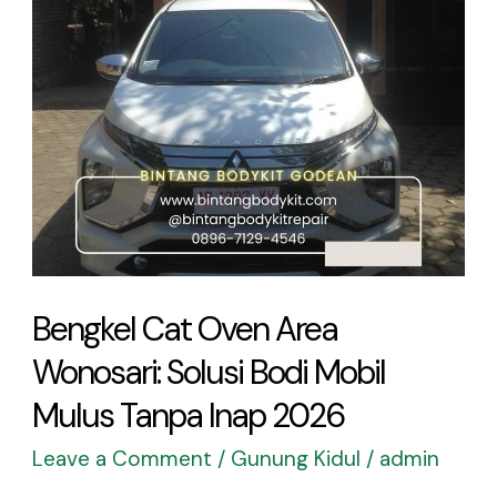
Wonosari:
Solusi
Bodi
Mobil
Mulus
Tanpa
Inap
2026
Bengkel Cat Oven Area
Wonosari: Solusi Bodi Mobil
Mulus Tanpa Inap 2026
Leave a Comment
/
Gunung Kidul
/
admin