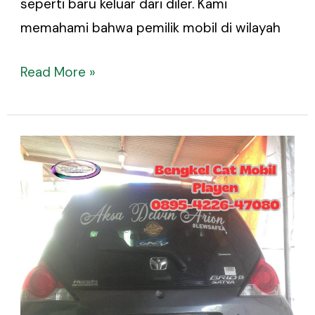
seperti baru keluar dari diler. Kami
memahami bahwa pemilik mobil di wilayah
Read More »
Bengkel
Cat
Mobil
Playen
–
Harga
Paket
Cat