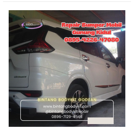
Repair
Bumper
Mobil
Gunung
Kidul
–
Rapi
Lagi