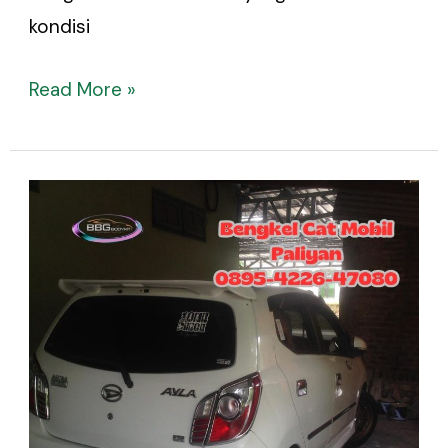
kondisi
Read More »
Bengkel
Cat
Mobil
Paliyan
–
Spesialis
Cat
Oven