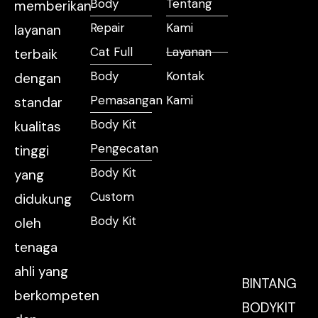
Body
Tentang
memberikan
Repair
Kami
layanan
Cat Full
Layanan
terbaik
Body
Kontak
dengan
Pemasangan
Kami
standar
Body Kit
kualitas
Pengecatan
tinggi
Body Kit
yang
Custom
didukung
Body Kit
oleh
tenaga
ahli yang
BINTANG
berkompeten
BODYKIT