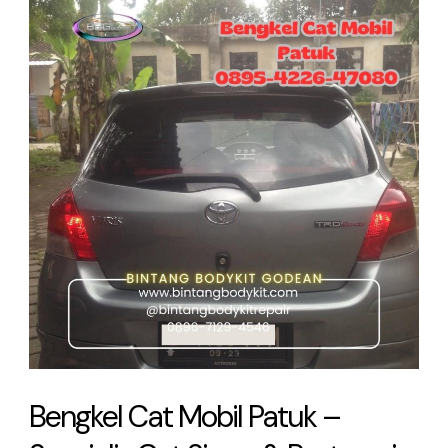
Cat
Mobil
Patuk
–
Spesialis
Cat
Siram
&
Restorasi
Bodi
Bengkel Cat Mobil Patuk –