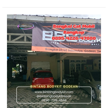
Bengkel
Cat
Mobil
Rongkop
–
Restorasi
Bodi
Mengkilap
Seperti
Baru