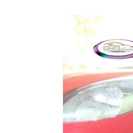
Body
Repair
Kalasan
Sleman
–
Dekat
Prambanan