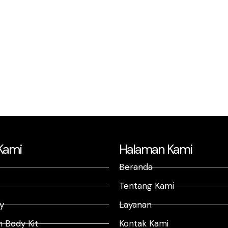
Kami
Halaman Kami
Beranda
Tentang Kami
y
Layanan
 Body Kit
Kontak Kami