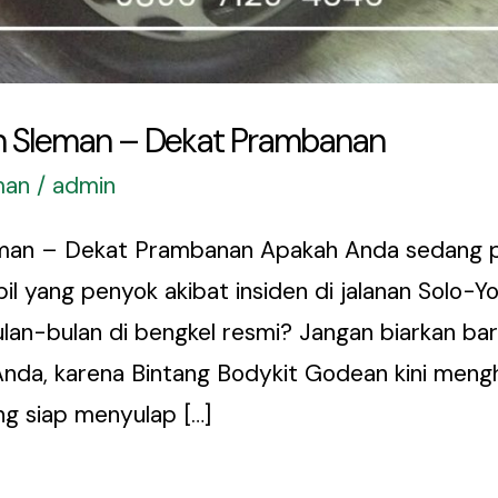
an Sleman – Dekat Prambanan
man
/
admin
eman – Dekat Prambanan Apakah Anda sedang p
l yang penyok akibat insiden di jalanan Solo-Y
an-bulan di bengkel resmi? Jangan biarkan ba
 Anda, karena Bintang Bodykit Godean kini meng
ng siap menyulap […]