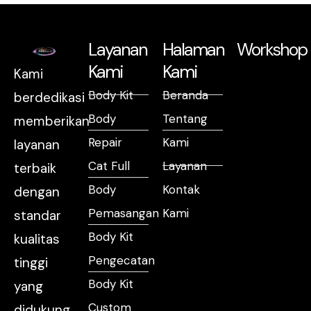
Layanan
Halaman
Workshop
Kami
Kami
Kami
Body Kit
Beranda
berdedikasi
Body
Tentang
memberikan
Repair
Kami
layanan
Cat Full
Layanan
terbaik
Body
Kontak
dengan
Pemasangan
Kami
standar
Body Kit
kualitas
Pengecatan
tinggi
Body Kit
yang
Custom
didukung