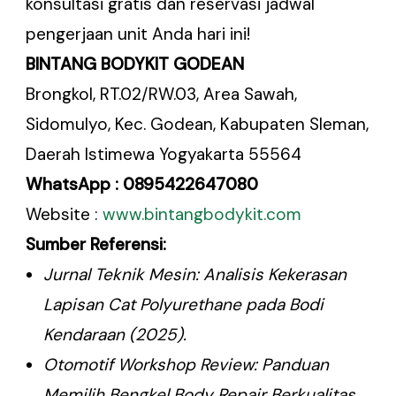
konsultasi gratis dan reservasi jadwal
pengerjaan unit Anda hari ini!
BINTANG BODYKIT GODEAN
Brongkol, RT.02/RW.03, Area Sawah,
Sidomulyo, Kec. Godean, Kabupaten Sleman,
Daerah Istimewa Yogyakarta 55564
WhatsApp : 0895422647080
Website :
www.bintangbodykit.com
Sumber Referensi:
Jurnal Teknik Mesin: Analisis Kekerasan
Lapisan Cat Polyurethane pada Bodi
Kendaraan (2025).
Otomotif Workshop Review: Panduan
Memilih Bengkel Body Repair Berkualitas.