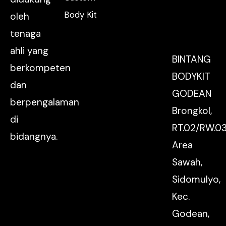
Body Kit
oleh
tenaga
ahli yang
BINTANG
berkompeten
BODYKIT
dan
GODEAN
berpengalaman
Brongkol,
di
RT.02/RW.03
bidangnya.
Area
Sawah,
Sidomulyo,
Kec.
Godean,