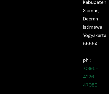
Kabupaten
Sleman,
Daerah
Istimewa
Yogyakarta
55564
ph :
0895-
4226-
47080