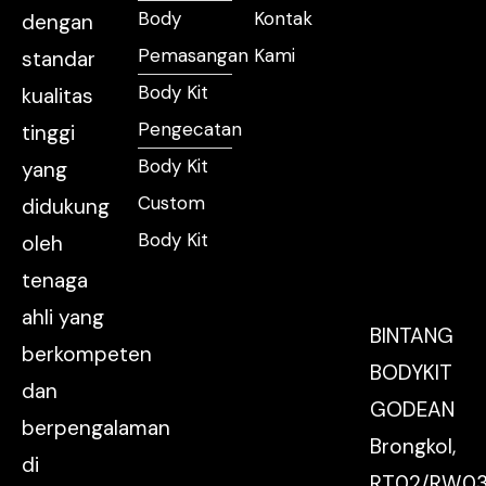
Body
Kontak
dengan
Pemasangan
Kami
standar
Body Kit
kualitas
Pengecatan
tinggi
Body Kit
yang
Custom
didukung
Body Kit
oleh
tenaga
ahli yang
BINTANG
berkompeten
BODYKIT
dan
GODEAN
berpengalaman
Brongkol,
di
RT.02/RW.03