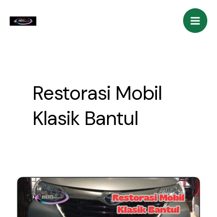
Skip
Mai
to
Men
content
Restorasi Mobil
Klasik Bantul
Tempat
Restorasi
Mobil