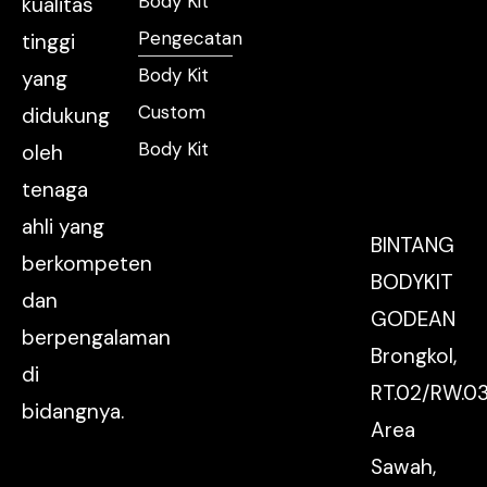
Body Kit
kualitas
Pengecatan
tinggi
Body Kit
yang
Custom
didukung
Body Kit
oleh
tenaga
ahli yang
BINTANG
berkompeten
BODYKIT
dan
GODEAN
berpengalaman
Brongkol,
di
RT.02/RW.03
bidangnya.
Area
Sawah,