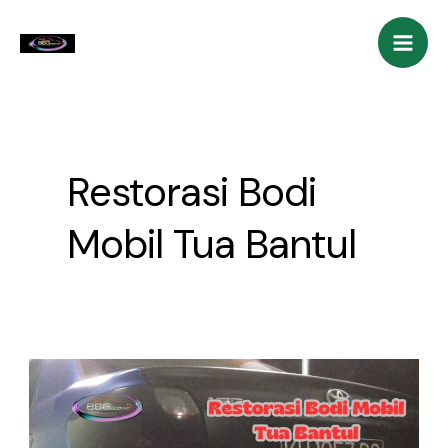
Skip
Mai
to
Men
content
Restorasi Bodi
Mobil Tua Bantul
Restorasi
Bodi
Mobil