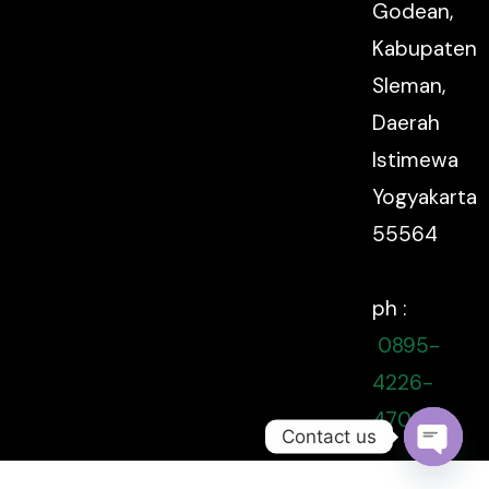
Godean,
Kabupaten
Sleman,
Daerah
Istimewa
Yogyakarta
55564
ph :
0895-
4226-
47080
Contact us
Open