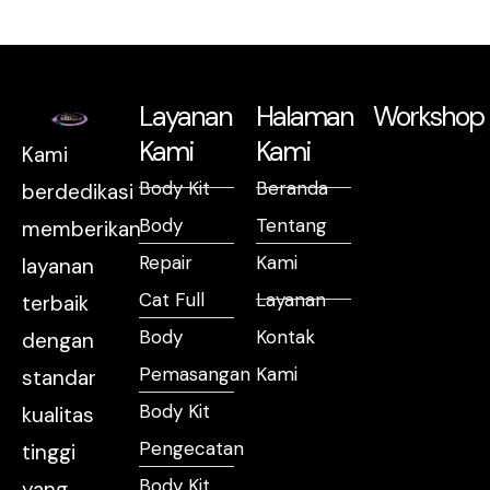
Layanan
Halaman
Workshop
Kami
Kami
Kami
Body Kit
Beranda
berdedikasi
Body
Tentang
memberikan
Repair
Kami
layanan
Cat Full
Layanan
terbaik
Body
Kontak
dengan
Pemasangan
Kami
standar
Body Kit
kualitas
Pengecatan
tinggi
Body Kit
yang