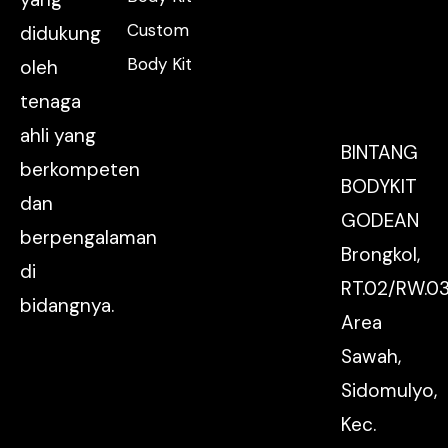
Custom
didukung
Body Kit
oleh
tenaga
ahli yang
BINTANG
berkompeten
BODYKIT
dan
GODEAN
berpengalaman
Brongkol,
di
RT.02/RW.03
bidangnya.
Area
Sawah,
Sidomulyo,
Kec.