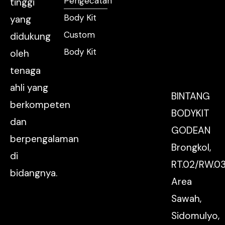
Pengecatan
tinggi
Body Kit
yang
Custom
didukung
Body Kit
oleh
tenaga
ahli yang
BINTANG
berkompeten
BODYKIT
dan
GODEAN
berpengalaman
Brongkol,
di
RT.02/RW.03
bidangnya.
Area
Sawah,
Sidomulyo,