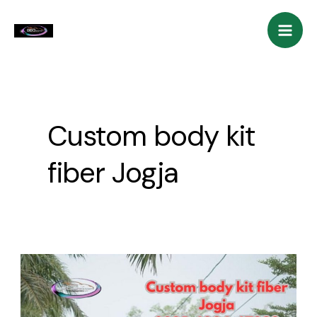
Skip
Mai
to
Men
content
Custom body kit
fiber Jogja
Custom
Body
Kit