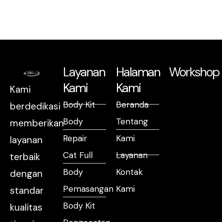
Layanan
Halaman
Workshop
Kami
Kami
Kami
Body Kit
Beranda
berdedikasi
Body
Tentang
memberikan
Repair
Kami
layanan
Cat Full
Layanan
terbaik
Body
Kontak
dengan
Pemasangan
Kami
standar
Body Kit
kualitas