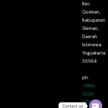
Kec.
Godean,
Kabupaten
Sleman,
Daerah
Istimewa
Yogyakarta
55564
ph :
0895-
4226-
47080
Contact us