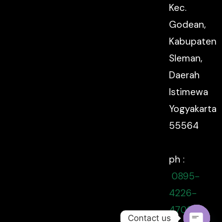
Kec.
Godean,
Kabupaten
Sleman,
Daerah
Istimewa
Yogyakarta
55564
ph :
0895-
4226-
47080
Contact us