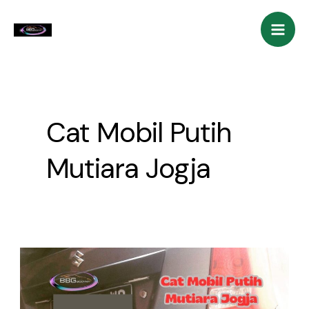
Skip
Mai
to
Men
content
Cat Mobil Putih
Mutiara Jogja
Bengkel
Cat
Mobil