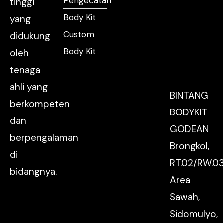
Pengecatan
tinggi
Body Kit
yang
Custom
didukung
Body Kit
oleh
tenaga
ahli yang
BINTANG
berkompeten
BODYKIT
dan
GODEAN
berpengalaman
Brongkol,
di
RT.02/RW.03
bidangnya.
Area
Sawah,
Sidomulyo,