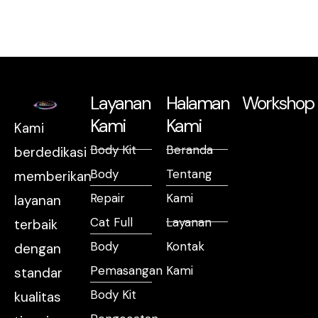
Layanan
Halaman
Workshop
Kami
Kami
Kami
Body Kit
Beranda
berdedikasi
Body
Tentang
memberikan
Repair
Kami
layanan
Cat Full
Layanan
terbaik
Body
Kontak
dengan
Pemasangan
Kami
standar
Body Kit
kualitas