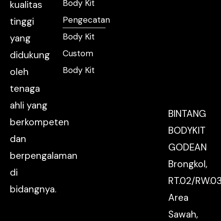
Body Kit
kualitas
Pengecatan
tinggi
Body Kit
yang
Custom
didukung
Body Kit
oleh
tenaga
ahli yang
BINTANG
berkompeten
BODYKIT
dan
GODEAN
berpengalaman
Brongkol,
di
RT.02/RW.03
bidangnya.
Area
Sawah,