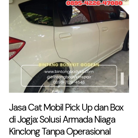
Pick
Up
dan
Box
di
Jogja:
Solusi
Armada
Niaga
Kinclong
Jasa Cat Mobil Pick Up dan Box
Tanpa
di Jogja: Solusi Armada Niaga
Operasional
Kinclong Tanpa Operasional
Terhenti