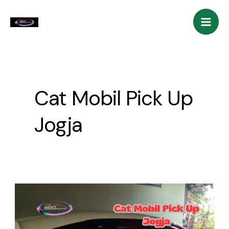
Skip
Mai
to
Men
content
Cat Mobil Pick Up
Jogja
Jasa
Cat
Mobil