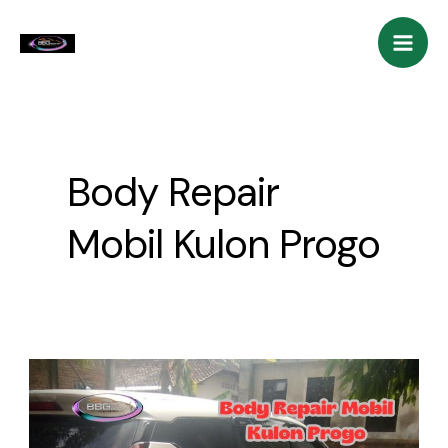
Skip
Mai
to
Men
content
Body Repair
Mobil Kulon Progo
Body
Repair
Mobil