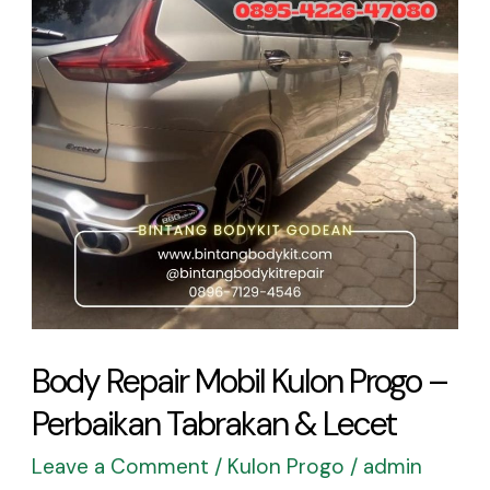
Kulon
Progo
–
Perbaikan
Tabrakan
&
Lecet
Body Repair Mobil Kulon Progo –
Perbaikan Tabrakan & Lecet
Leave a Comment
/
Kulon Progo
/
admin