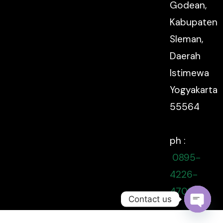
Godean,
Kabupaten
Sleman,
Daerah
Istimewa
Yogyakarta
55564
ph :
0895-
4226-
47080
Contact us
Open