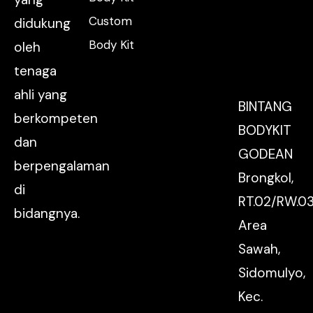
Custom
didukung
Body Kit
oleh
tenaga
ahli yang
BINTANG
berkompeten
BODYKIT
dan
GODEAN
berpengalaman
Brongkol,
di
RT.02/RW.03
bidangnya.
Area
Sawah,
Sidomulyo,
Kec.