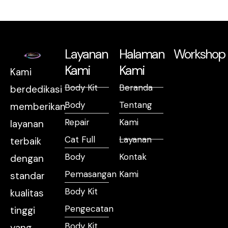
Layanan
Halaman
Workshop
Kami
Kami
Kami
Body Kit
Beranda
berdedikasi
Body
Tentang
memberikan
Repair
Kami
layanan
Cat Full
Layanan
terbaik
Body
Kontak
dengan
Pemasangan
Kami
standar
Body Kit
kualitas
Pengecatan
tinggi
Body Kit
yang