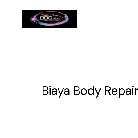
Skip
to
content
Biaya Body Repai