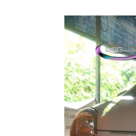
Biaya
Body
Repair
Mobil
Sleman
–
Cek
Estimasi
Disini