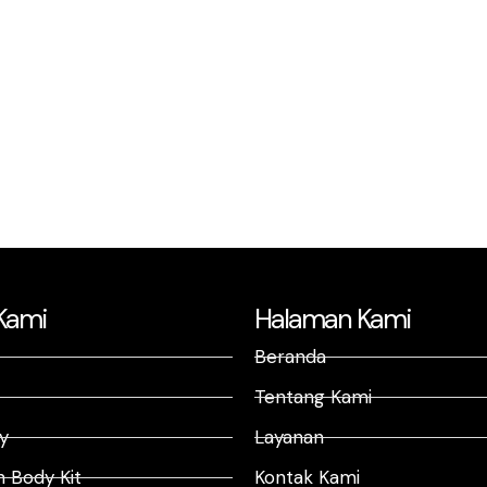
Kami
Halaman Kami
Beranda
Tentang Kami
y
Layanan
 Body Kit
Kontak Kami